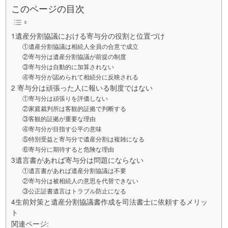
このページの目次
1遺産分割協議における寄与分の役割と位置づけ
①遺産分割協議は相続人全員の合意で成立
②寄与分は遺産分割協議が前提の制度
③寄与分は自動的に加算されない
④寄与分が認められて相続分に反映される
2 寄与分は頑張った人に報いる制度ではない
①寄与分は頑張りを評価しない
②家庭裁判所は客観的証拠で判断する
③客観的証拠が重要な理由
④寄与分が目指す公平の意味
⑤特別受益と寄与分で遺産分割は複雑になる
⑥寄与分に期待すると危険な理由
3遺言書があれば寄与分は問題にならない
①遺言書があれば遺産分割協議は不要
②寄与分は被相続人の意思を代替できない
③公正証書遺言はトラブル防止になる
4生前対策と遺産分割協議書作成を司法書士に依頼するメリッ
ト
関連ページ: