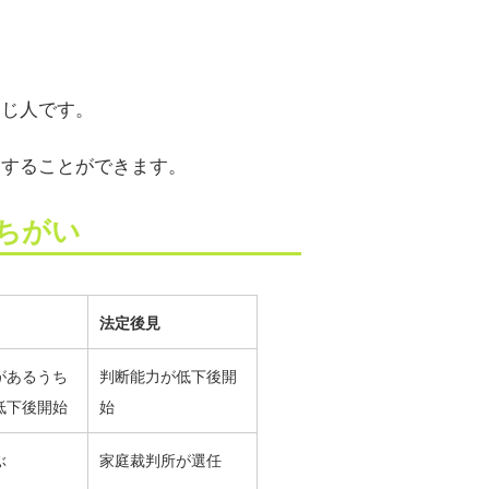
。
同じ人です。
にすることができます。
ちがい
法定後見
があるうち
判断能力が低下後開
低下後開始
始
ぶ
家庭裁判所が選任