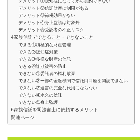
デメリット①認知症になってから契約できない
デメリット②信託財産に制限がある
デメリット③節税効果がない
デメリット④身上監護は対象外
デメリット⑤受託者の不正リスク
4家族信託でできること・できないこと
できる①積極的な財産管理
できる②認知症対策
できる③多様な財産の信託
できる④詐欺被害の防止
できない①委託者の権利放棄
できない②一部の金融機関で信託口口座を開設できない
できない③遺言の完全な代用にならない
できない④永久の信託
できない⑤身上監護
5家族信託を司法書士に依頼するメリット
関連ページ: