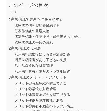
このページの目次
1家族信託で財産管理を依頼する
①家族で信託契約を締結する
②家族信託の登場人物
③家族信託・任意後見・成年後見のちがい
④家族信託の手続の流れ
2家族信託の活用法
活用法①認知症による資産凍結対策
活用法②障害がある子どもの支援
活用法③柔軟な財産管理
活用法④共有不動産のトラブル回避
3家族信託のメリット・デメリット
メリット①資産凍結を防止できる
メリット②柔軟な財産管理
メリット③資産承継先を指定できる
メリット④倒産隔離機能がある
メリット⑤共有不動産のトラブル防止