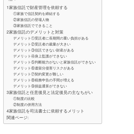
1家族信託で財産管理を依頼する
①家族で信託契約を締結する
②家族信託の登場人物
③家族信託でできること
2家族信託のデメリットと対策
デメリット①受託者に長期間の重い負担がある
デメリット②受託者の裁量が大きい
デメリット③信託できない財産がある
デメリット④身上監護ができない
デメリット⑤判断能力がないと家族信託ができない
デメリット⑥遺留分侵害リスクがある
デメリット⑦契約変更が難しい
デメリット⑧税務申告の手間が増える
デメリット⑨損益通算ができない
3家族信託と任意後見と法定後見の主なちがい
①制度の比較
②制度の併用方法
4家族信託を司法書士に依頼するメリット
関連ページ: