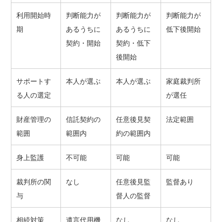
利用開始時
判断能力が
判断能力が
判断能力が
期
あるうちに
あるうちに
低下後開始
契約・開始
契約・低下
後開始
サポートす
本人が選ぶ
本人が選ぶ
家庭裁判所
る人の選定
が選任
財産管理の
信託契約の
任意後見契
法定範囲
範囲
範囲内
約の範囲内
身上監護
不可能
可能
可能
裁判所の関
なし
任意後見監
監督あり
与
督人の監督
相続対策
遺言代用機
なし
なし