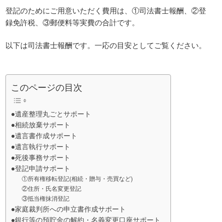
登記のためにご用意いただく費用は、①司法書士報酬、②登
録免許税、③郵便料等実費の合計です。
以下は司法書士報酬です。一応の目安としてご覧ください。
このページの目次
●遺産整理丸ごとサポート
●相続放棄サポート
●遺言書作成サポート
●遺言執行サポート
●死後事務サポート
●登記申請サポート
①所有権移転登記(相続・贈与・売買など)
②住所・氏名変更登記
③抵当権抹消登記
●家庭裁判所への申立書作成サポート
●銀行等の預貯金の解約・名義変更口座サポート