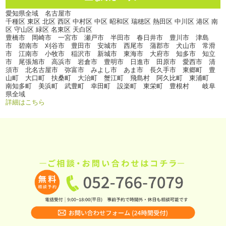
愛知県全域 名古屋市
千種区 東区 北区 西区 中村区 中区 昭和区 瑞穂区 熱田区 中川区 港区 南
区 守山区 緑区 名東区 天白区
豊橋市 岡崎市 一宮市 瀬戸市 半田市 春日井市 豊川市 津島
市 碧南市 刈谷市 豊田市 安城市 西尾市 蒲郡市 犬山市 常滑
市 江南市 小牧市 稲沢市 新城市 東海市 大府市 知多市 知立
市 尾張旭市 高浜市 岩倉市 豊明市 日進市 田原市 愛西市 清
須市 北名古屋市 弥富市 みよし市 あま市 長久手市 東郷町 豊
山町 大口町 扶桑町 大治町 蟹江町 飛島村 阿久比町 東浦町
南知多町 美浜町 武豊町 幸田町 設楽町 東栄町 豊根村 岐阜
県全域
詳細はこちら