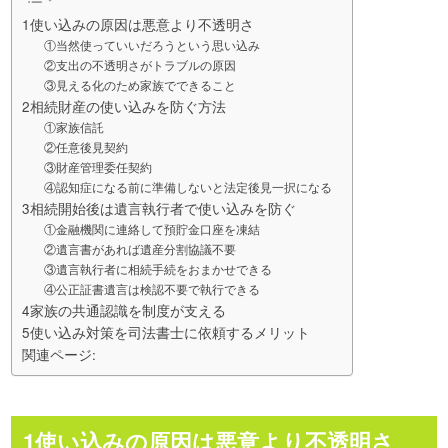
1使い込みの原因は悪意より不透明さ
①当然使っていいだろうという思い込み
②支出の不透明さがトラブルの原因
③見える化のため家族でできること
2相続財産の使い込みを防ぐ方法
①家族信託
②任意後見契約
③財産管理委任契約
④認知症になる前に準備しないと法定後見一択になる
3相続開始後は遺言執行者で使い込みを防ぐ
①金融機関に連絡して預貯金口座を凍結
②遺言書があれば遺産分割協議不要
③遺言執行者に相続手続をおまかせできる
④公正証書遺言は検認不要で執行できる
4家族の共通認識を制度が支える
5使い込み対策を司法書士に依頼するメリット
関連ページ:
1使い込みの原因は悪意より不透明さ