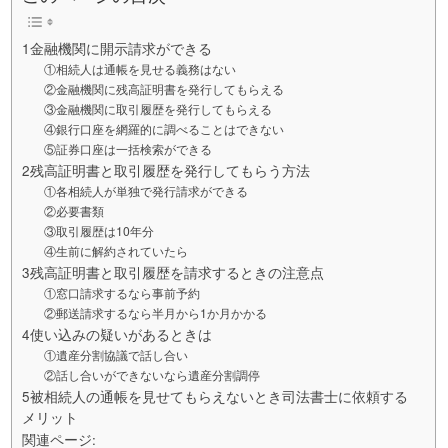
1金融機関に開示請求ができる
①相続人は通帳を見せる義務はない
②金融機関に残高証明書を発行してもらえる
③金融機関に取引履歴を発行してもらえる
④銀行口座を網羅的に調べることはできない
⑤証券口座は一括検索ができる
2残高証明書と取引履歴を発行してもらう方法
①各相続人が単独で発行請求ができる
②必要書類
③取引履歴は10年分
④生前に解約されていたら
3残高証明書と取引履歴を請求するときの注意点
①窓口請求するなら事前予約
②郵送請求するなら半月から1か月かかる
4使い込みの疑いがあるときは
①遺産分割協議で話し合い
②話し合いができないなら遺産分割調停
5被相続人の通帳を見せてもらえないとき司法書士に依頼する
メリット
関連ページ: