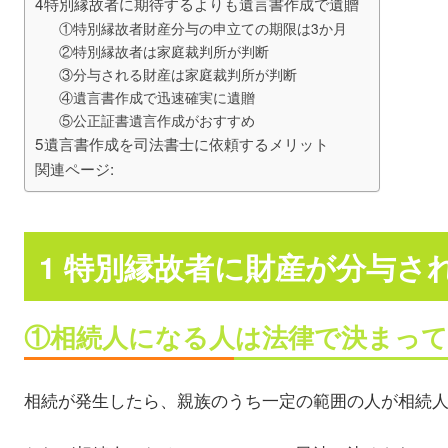
4特別縁故者に期待するよりも遺言書作成で遺贈
①特別縁故者財産分与の申立ての期限は3か月
②特別縁故者は家庭裁判所が判断
③分与される財産は家庭裁判所が判断
④遺言書作成で迅速確実に遺贈
⑤公正証書遺言作成がおすすめ
5遺言書作成を司法書士に依頼するメリット
関連ページ:
1 特別縁故者に財産が分与さ
①相続人になる人は法律で決まっ
相続が発生したら、親族のうち一定の範囲の人が相続