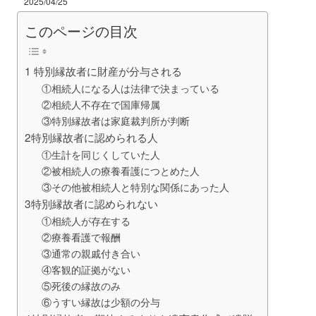
2025/04/25
このページの目次
1 特別縁故者に財産が分与される
①相続人になる人は法律で決まっている
②相続人不存在で国庫帰属
③特別縁故者は家庭裁判所が判断
2特別縁故者に認められる人
①生計を同じくしていた人
②被相続人の療養看護につとめた人
③その他被相続人と特別な関係にあった人
3特別縁故者に認められない
①相続人が存在する
②療養看護で報酬
③通常の親戚付き合い
④客観的証拠がない
⑤死後の縁故のみ
⑥うすい縁故は少額の分与