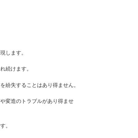
実現します。
され続けます。
書を紛失することはあり得ません。
んや変造のトラブルがあり得ませ
です。