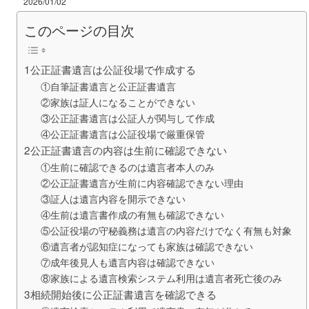
2026/01/02
このページの目次
1公正証書遺言は公証役場で作成する
①自筆証書遺言と公正証書遺言
②家族は証人になることができない
③公正証書遺言は公証人が関与して作成
④公正証書遺言は公証役場で厳重保管
2公正証書遺言の内容は生前に確認できない
①生前に確認できるのは遺言者本人のみ
②公正証書遺言が生前に内容確認できない理由
③証人は遺言内容を開示できない
④生前は遺言書作成の有無も確認できない
⑤公証役場の守秘義務は遺言の内容だけでなく有無も対象
⑥遺言者が認知症になっても家族は確認できない
⑦成年後見人も遺言内容は確認できない
⑧家族による遺言検索システム利用は遺言者死亡後のみ
3相続開始後に公正証書遺言を確認できる