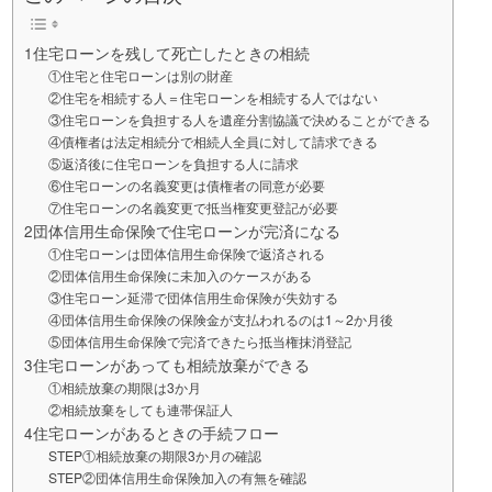
1住宅ローンを残して死亡したときの相続
①住宅と住宅ローンは別の財産
②住宅を相続する人＝住宅ローンを相続する人ではない
③住宅ローンを負担する人を遺産分割協議で決めることができる
④債権者は法定相続分で相続人全員に対して請求できる
⑤返済後に住宅ローンを負担する人に請求
⑥住宅ローンの名義変更は債権者の同意が必要
⑦住宅ローンの名義変更で抵当権変更登記が必要
2団体信用生命保険で住宅ローンが完済になる
①住宅ローンは団体信用生命保険で返済される
②団体信用生命保険に未加入のケースがある
③住宅ローン延滞で団体信用生命保険が失効する
④団体信用生命保険の保険金が支払われるのは1～2か月後
⑤団体信用生命保険で完済できたら抵当権抹消登記
3住宅ローンがあっても相続放棄ができる
①相続放棄の期限は3か月
②相続放棄をしても連帯保証人
4住宅ローンがあるときの手続フロー
STEP①相続放棄の期限3か月の確認
STEP②団体信用生命保険加入の有無を確認