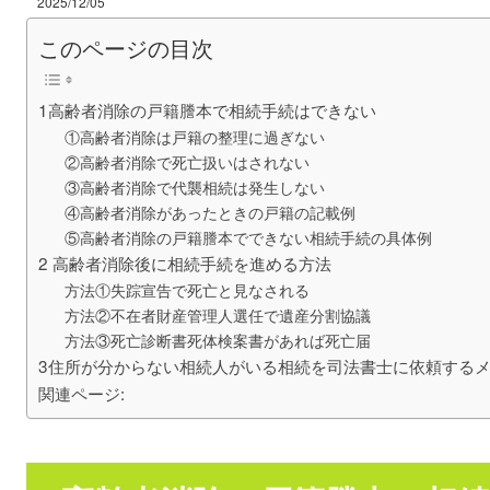
2025/12/05
このページの目次
1高齢者消除の戸籍謄本で相続手続はできない
①高齢者消除は戸籍の整理に過ぎない
②高齢者消除で死亡扱いはされない
③高齢者消除で代襲相続は発生しない
④高齢者消除があったときの戸籍の記載例
⑤高齢者消除の戸籍謄本でできない相続手続の具体例
2 高齢者消除後に相続手続を進める方法
方法①失踪宣告で死亡と見なされる
方法②不在者財産管理人選任で遺産分割協議
方法③死亡診断書死体検案書があれば死亡届
3住所が分からない相続人がいる相続を司法書士に依頼する
関連ページ: