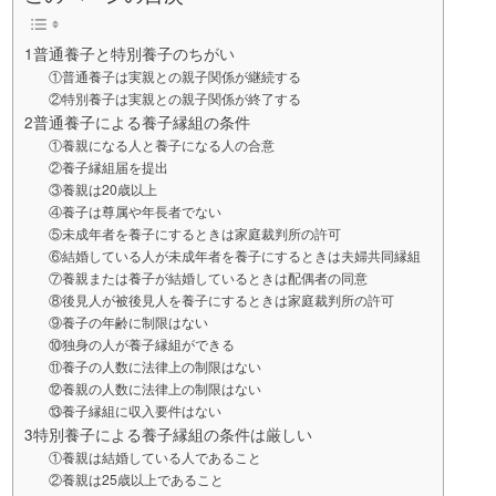
1普通養子と特別養子のちがい
①普通養子は実親との親子関係が継続する
②特別養子は実親との親子関係が終了する
2普通養子による養子縁組の条件
①養親になる人と養子になる人の合意
②養子縁組届を提出
③養親は20歳以上
④養子は尊属や年長者でない
⑤未成年者を養子にするときは家庭裁判所の許可
⑥結婚している人が未成年者を養子にするときは夫婦共同縁組
⑦養親または養子が結婚しているときは配偶者の同意
⑧後見人が被後見人を養子にするときは家庭裁判所の許可
⑨養子の年齢に制限はない
⑩独身の人が養子縁組ができる
⑪養子の人数に法律上の制限はない
⑫養親の人数に法律上の制限はない
⑬養子縁組に収入要件はない
3特別養子による養子縁組の条件は厳しい
①養親は結婚している人であること
②養親は25歳以上であること