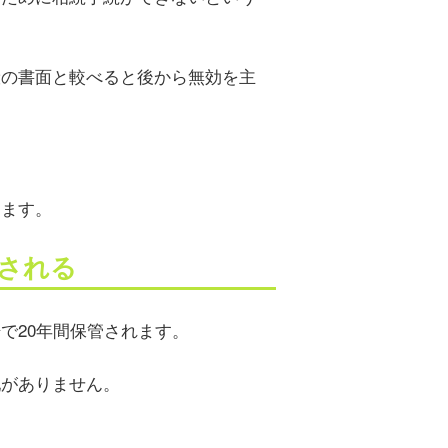
般の書面と較べると後から無効を主
ります。
管される
で20年間保管されます。
配がありません。