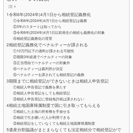
1令和6年(2024年)4月1日から相続登記義務化
①令和6年(2024年)4月1日から相続登記は義務
②3年のスタートは知ってから
③令和6年(2024年)4月1日以前発生の相続も義務化の対象
④相続登記義務化の背景
2相続登記義務化でペナルティーが課される
①10万円以下の過料が課される可能性
②期限3年経過でペナルティーの対象
③正当理由でペナルティーの対象外
④ペナルティーは裁判所が決定
⑤ペナルティーを課されても相続登記の義務
3期限までに相続登記ができないときは相続人申告登記
①相続人申告登記で義務を果たす
②相続人申告登記をしても相続登記
③相続人申告登記に登録免許税は課されない
4相続土地国庫帰属制度で国に引き取ってもらえる
①相続した土地の所有権を手放せる
②相続で引き継いだ人が利用できる
③相続登記をしていなくても相続土地国庫帰属制度
5遺産分割協議がまとまらなくても法定相続分で相続登記がで