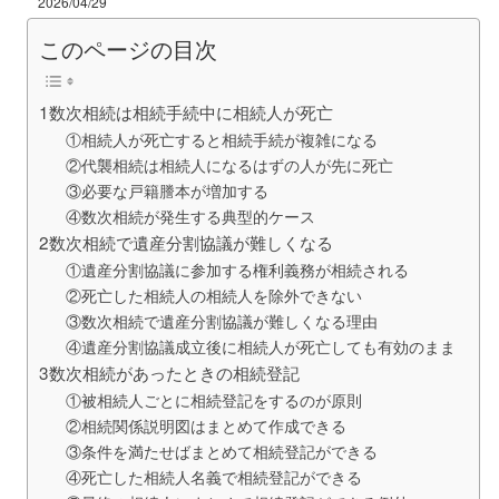
2026/04/29
このページの目次
1数次相続は相続手続中に相続人が死亡
①相続人が死亡すると相続手続が複雑になる
②代襲相続は相続人になるはずの人が先に死亡
③必要な戸籍謄本が増加する
④数次相続が発生する典型的ケース
2数次相続で遺産分割協議が難しくなる
①遺産分割協議に参加する権利義務が相続される
②死亡した相続人の相続人を除外できない
③数次相続で遺産分割協議が難しくなる理由
④遺産分割協議成立後に相続人が死亡しても有効のまま
3数次相続があったときの相続登記
①被相続人ごとに相続登記をするのが原則
②相続関係説明図はまとめて作成できる
③条件を満たせばまとめて相続登記ができる
④死亡した相続人名義で相続登記ができる