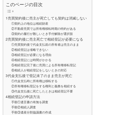
このページの目次
1売買契約後に売主が死亡しても契約は消滅しない
①契約上の地位は相続財産
②不動産売買では所有権移転時期の特約がある
③契約の履行が難しいとき手付解除が選択肢
2売買契約後に売主死亡で相続登記が必要になる
①売買契約後で代金支払前の所有者は売主のまま
②相続登記は省略できない
③相続登記が必要になる理由
④相続登記には時間がかかる
⑤相続登記完了後に売買による所有権移転登記
⑥相続人が相続登記をしないときの対応
3代金支払後で登記未了のまま売主が死亡
①代金支払時に所有権は移転する
②所有権移転登記をする権利と義務を相続する
③代金支払後に死亡したときは相続登記不要
4相続登記の申請方法
手順①遺言書の有無を調査
手順②相続人調査
手順③遺産分割協議書の作成