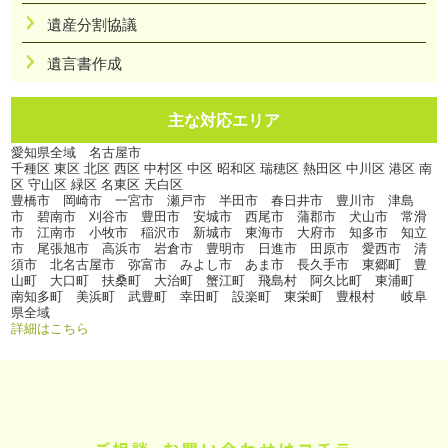
遺産分割協議
遺言書作成
主な対応エリア
愛知県全域 名古屋市
千種区 東区 北区 西区 中村区 中区 昭和区 瑞穂区 熱田区 中川区 港区 南
区 守山区 緑区 名東区 天白区
豊橋市 岡崎市 一宮市 瀬戸市 半田市 春日井市 豊川市 津島
市 碧南市 刈谷市 豊田市 安城市 西尾市 蒲郡市 犬山市 常滑
市 江南市 小牧市 稲沢市 新城市 東海市 大府市 知多市 知立
市 尾張旭市 高浜市 岩倉市 豊明市 日進市 田原市 愛西市 清
須市 北名古屋市 弥富市 みよし市 あま市 長久手市 東郷町 豊
山町 大口町 扶桑町 大治町 蟹江町 飛島村 阿久比町 東浦町
南知多町 美浜町 武豊町 幸田町 設楽町 東栄町 豊根村 岐阜
県全域
詳細はこちら