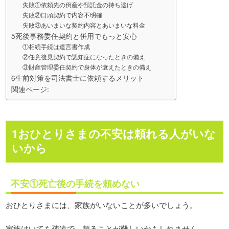
失敗①依頼先の倒産や預託金の持ち逃げ
失敗②口頭契約で内容不明確
失敗③あいまいな契約内容とあいまいな料金
5死後事務委任契約と併用でもっと安心
①相続手続は遺言書作成
②任意後見契約で認知症になったときの備え
③財産管理委任契約で身体が衰えたときの備え
6生前対策を司法書士に依頼するメリット
関連ページ:
1おひとりさまの不安は頼れる人がいな
いから
不安①死亡後の手続を頼めない
おひとりさまには、家族がいないことが多いでしょう。
家族はいても疎遠で、頼ることが難しいかもしれません。