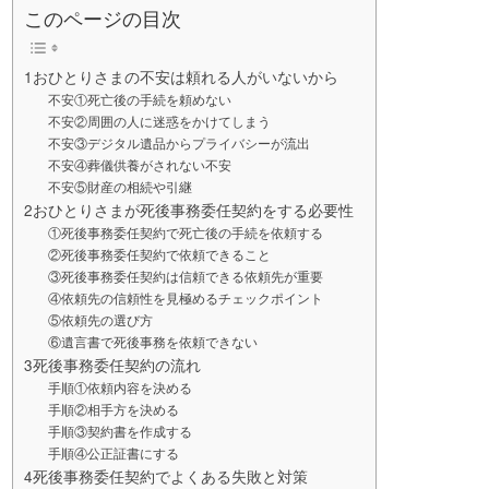
このページの目次
1おひとりさまの不安は頼れる人がいないから
不安①死亡後の手続を頼めない
不安②周囲の人に迷惑をかけてしまう
不安③デジタル遺品からプライバシーが流出
不安④葬儀供養がされない不安
不安⑤財産の相続や引継
2おひとりさまが死後事務委任契約をする必要性
①死後事務委任契約で死亡後の手続を依頼する
②死後事務委任契約で依頼できること
③死後事務委任契約は信頼できる依頼先が重要
④依頼先の信頼性を見極めるチェックポイント
⑤依頼先の選び方
⑥遺言書で死後事務を依頼できない
3死後事務委任契約の流れ
手順①依頼内容を決める
手順②相手方を決める
手順③契約書を作成する
手順④公正証書にする
4死後事務委任契約でよくある失敗と対策